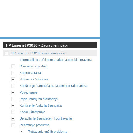
HP Laserjet P3010 > Zaglavljeni papir
HP LaserJet P3010 Series štampača
Informacije o zaštitnom znaku i autorskim pravima
Osnovno o uređaju
Kontrolna tabla
Softver za Windows
Korišćenje štampača na Macintosh računarima
Povezivanje
Papir i mediji za štampanje
Korišćenje funkcija štampača
Zadaci štampanja
Upravljanje štampačem i održavanje
Rešavanje problema
Rešavanje opštih problema