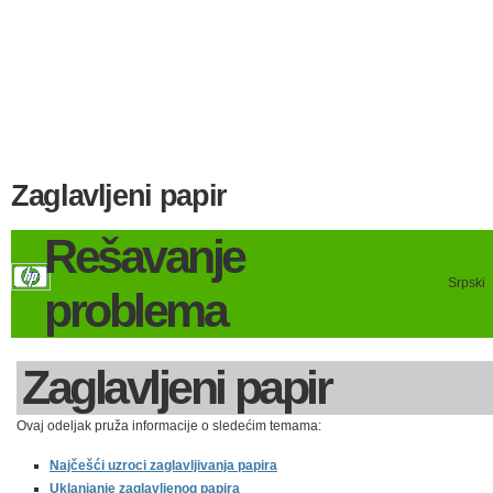
Zaglavljeni papir
Rešavanje
Srpski
problema
Zaglavljeni papir
Ovaj odeljak pruža informacije o sledećim temama:
Najčešći uzroci zaglavljivanja papira
Uklanjanje zaglavljenog papira