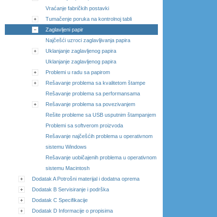
Vraćanje fabričkih postavki
Tumačenje poruka na kontrolnoj tabli
Zaglavljeni papir
Najčešći uzroci zaglavljivanja papira
Uklanjanje zaglavljenog papira
Uklanjanje zaglavljenog papira
Problemi u radu sa papirom
Rešavanje problema sa kvalitetom štampe
Rešavanje problema sa performansama
Rešavanje problema sa povezivanjem
Rešite probleme sa USB usputnim štampanjem
Problemi sa softverom proizvoda
Rešavanje najčešćih problema u operativnom
sistemu Windows
Rešavanje uobičajenih problema u operativnom
sistemu Macintosh
Dodatak A Potrošni materijal i dodatna oprema
Dodatak B Servisiranje i podrška
Dodatak C Specifikacije
Dodatak D Informacije o propisima