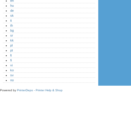
en
hu
de
sk
it
th
bg
sr
kk
pl
pt
lt
fi
vi
ko
sv
no
Powered by
PrinterDepo - Printer Help & Shop