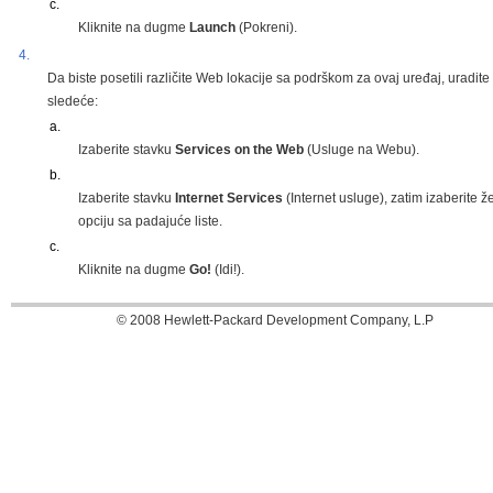
c.
Kliknite na dugme
Launch
(Pokreni).
4.
Da biste posetili različite Web lokacije sa podrškom za ovaj uređaj, uradite
sledeće:
a.
Izaberite stavku
Services on the Web
(Usluge na Webu).
b.
Izaberite stavku
Internet Services
(Internet usluge), zatim izaberite ž
opciju sa padajuće liste.
c.
Kliknite na dugme
Go!
(Idi!).
© 2008 Hewlett-Packard Development Company, L.P