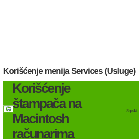
Korišćenje menija Services (Usluge)
Korišćenje
štampača na
Srpski
Macintosh
računarima