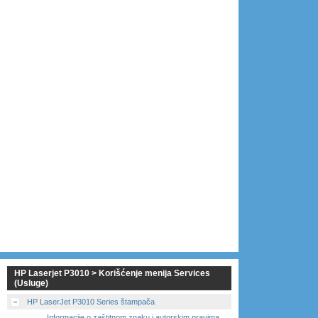
HP Laserjet P3010 > Korišćenje menija Services
(Usluge)
HP LaserJet P3010 Series štampača
Informacije o zaštitnom znaku i autorskim pravima