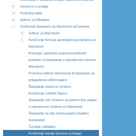
Osnovno o uređaju
Kontrolna tabla
Softver za Windows
Korišćenje štampača na Macintosh računarima
Softver za Macintosh
Korišćenje funkcija upravljačkog programa za
Macintosh
Kreiranje i upotreba unapred podešenih
postavki za štampanje u operativnom sistemu
Macintosh
Promena veličine dokumenta ili štampanje na
prilagođenoj veličini papira
Štampanje naslovne stranice
Korišćenje vodenih žigova
Štampanje više stranica na jednom listu papira
u operativnom sistemu za Macintosh
Štampanje na obe strane papira (dupleks
štampanje)
Čuvanje zadataka
Korišćenje menija Services (Usluge)