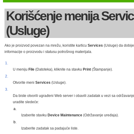
Korišćenje menija Servi
(Usluge)
Ako je proizvod povezan na mrežu, koristite karticu
Services
(Usluge) da dobije
informacije o proizvodu i statusu potrošnog materijala.
1.
U meniju
File
(Datoteka), kliknite na stavku
Print
(Štampanje).
2.
Otvorite meni
Services
(Usluge).
3.
Da biste otvorili ugrađeni Web server i obavili zadatak u vezi sa održavanj
uradite sledeće:
a.
Izaberite stavku
Device Maintenance
(Održavanje uređaja).
b.
Izaberite zadatak sa padajuće liste.