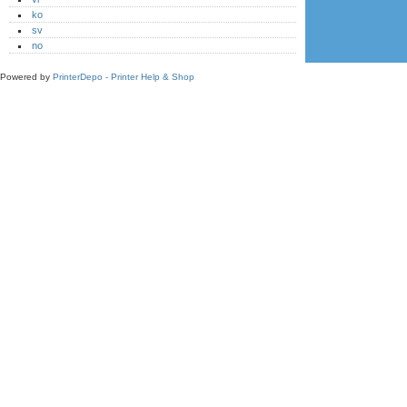
ko
sv
no
Powered by
PrinterDepo - Printer Help & Shop