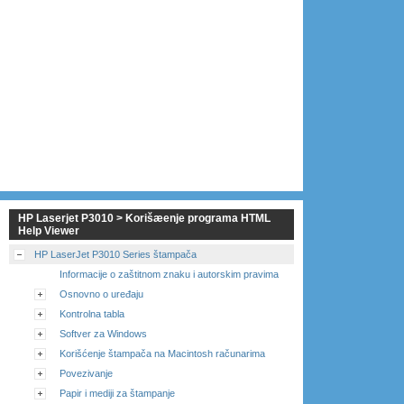
HP Laserjet P3010 > Korišæenje programa HTML
Help Viewer
HP LaserJet P3010 Series štampača
Informacije o zaštitnom znaku i autorskim pravima
Osnovno o uređaju
Kontrolna tabla
Softver za Windows
Korišćenje štampača na Macintosh računarima
Povezivanje
Papir i mediji za štampanje