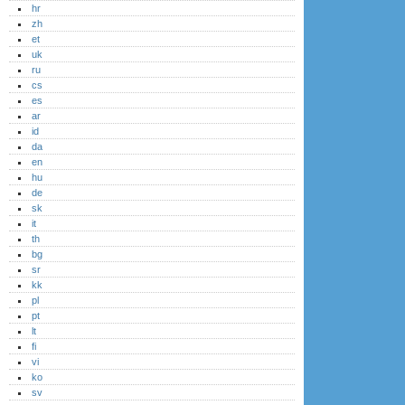
hr
zh
et
uk
ru
cs
es
ar
id
da
en
hu
de
sk
it
th
bg
sr
kk
pl
pt
lt
fi
vi
ko
sv