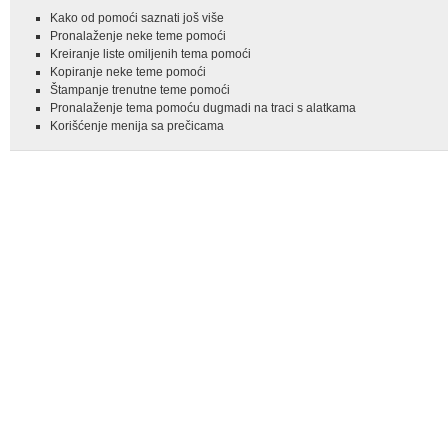
Kako od pomoći saznati još više
Pronalaženje neke teme pomoći
Kreiranje liste omiljenih tema pomoći
Kopiranje neke teme pomoći
Štampanje trenutne teme pomoći
Pronalaženje tema pomoću dugmadi na traci s alatkama
Korišćenje menija sa prečicama