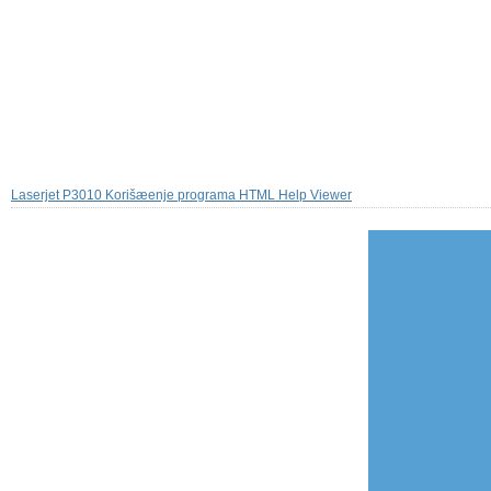
Laserjet P3010 Korišæenje programa HTML Help Viewer