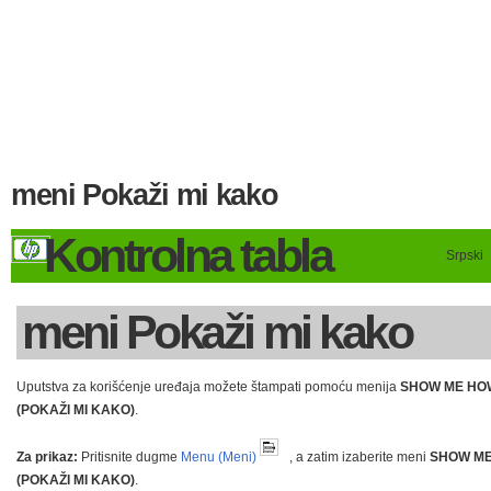
meni Pokaži mi kako
Kontrolna tabla
Srpski
meni Pokaži mi kako
Uputstva za korišćenje uređaja možete štampati pomoću menija
SHOW ME HO
(POKAŽI MI KAKO)
.
Za prikaz:
Pritisnite dugme
Menu (Meni)
, a zatim izaberite meni
SHOW M
(POKAŽI MI KAKO)
.