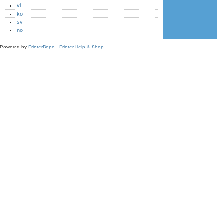
vi
ko
sv
no
Powered by
PrinterDepo - Printer Help & Shop