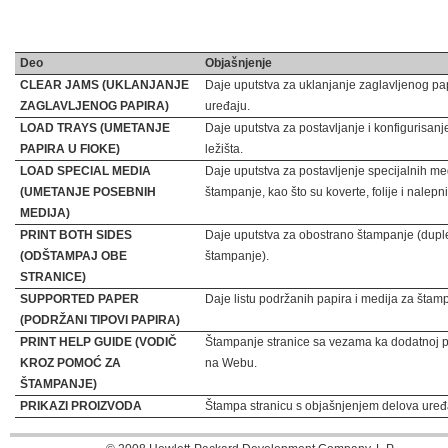
Deo
Objašnjenje
CLEAR JAMS (UKLANJANJE
Daje uputstva za uklanjanje zaglavljenog pa
ZAGLAVLJENOG PAPIRA)
uređaju.
LOAD TRAYS (UMETANJE
Daje uputstva za postavljanje i konfigurisanj
PAPIRA U FIOKE)
ležišta.
LOAD SPECIAL MEDIA
Daje uputstva za postavljenje specijalnih me
(UMETANJE POSEBNIH
štampanje, kao što su koverte, folije i nalepn
MEDIJA)
PRINT BOTH SIDES
Daje uputstva za obostrano štampanje (dupl
(ODŠTAMPAJ OBE
štampanje).
STRANICE)
SUPPORTED PAPER
Daje listu podržanih papira i medija za štam
(PODRŽANI TIPOVI PAPIRA)
PRINT HELP GUIDE (VODIČ
Štampanje stranice sa vezama ka dodatnoj 
KROZ POMOĆ ZA
na Webu.
ŠTAMPANJE)
PRIKAZI PROIZVODA
Štampa stranicu s objašnjenjem delova uređ