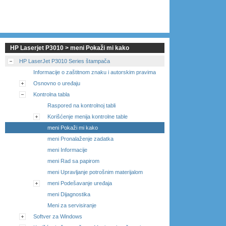
HP Laserjet P3010 > meni Pokaži mi kako
HP LaserJet P3010 Series štampača
Informacije o zaštitnom znaku i autorskim pravima
Osnovno o uređaju
Kontrolna tabla
Raspored na kontrolnoj tabli
Korišćenje menija kontrolne table
meni Pokaži mi kako
meni Pronalaženje zadatka
meni Informacije
meni Rad sa papirom
meni Upravljanje potrošnim materijalom
meni Podešavanje uređaja
meni Dijagnostika
Meni za servisiranje
Softver za Windows