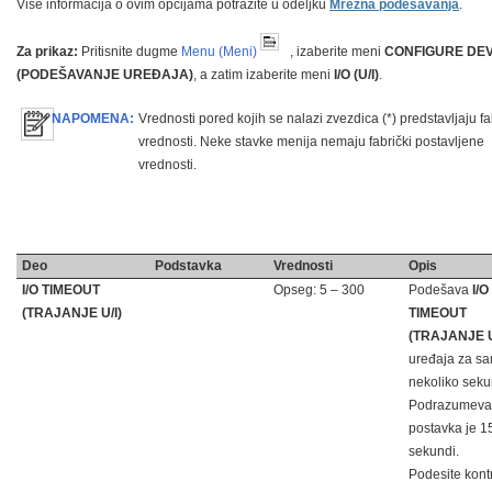
Više informacija o ovim opcijama potražite u odeljku
Mrežna podešavanja
.
Za prikaz:
Pritisnite dugme
Menu (Meni)
, izaberite meni
CONFIGURE DEV
(PODEŠAVANJE UREĐAJA)
, a zatim izaberite meni
I/O (U/I)
.
NAPOMENA:
Vrednosti pored kojih se nalazi zvezdica (*) predstavljaju f
vrednosti. Neke stavke menija nemaju fabrički postavljene
vrednosti.
Deo
Podstavka
Vrednosti
Opis
I/O TIMEOUT
Opseg: 5 – 300
Podešava
I/O
(TRAJANJE U/I)
TIMEOUT
(TRAJANJE U
uređaja za s
nekoliko seku
Podrazumev
postavka je 1
sekundi.
Podesite kont