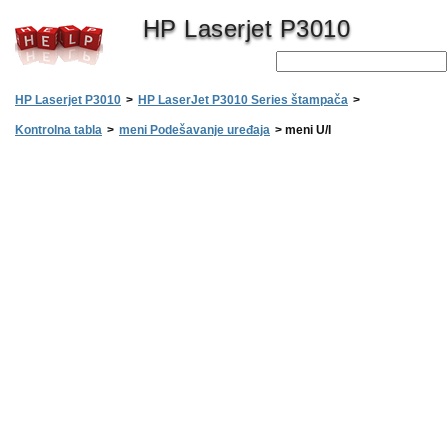
HP Laserjet P3010
HP Laserjet P3010
>
HP LaserJet P3010 Series štampača
>
Kontrolna tabla
>
meni Podešavanje uređaja
>
meni U/I