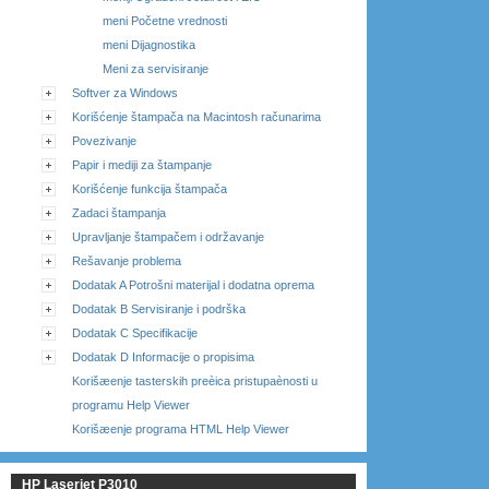
meni Početne vrednosti
meni Dijagnostika
Meni za servisiranje
Softver za Windows
Korišćenje štampača na Macintosh računarima
Povezivanje
Papir i mediji za štampanje
Korišćenje funkcija štampača
Zadaci štampanja
Upravljanje štampačem i održavanje
Rešavanje problema
Dodatak A Potrošni materijal i dodatna oprema
Dodatak B Servisiranje i podrška
Dodatak C Specifikacije
Dodatak D Informacije o propisima
Korišæenje tasterskih preèica pristupaènosti u
programu Help Viewer
Korišæenje programa HTML Help Viewer
HP Laserjet P3010