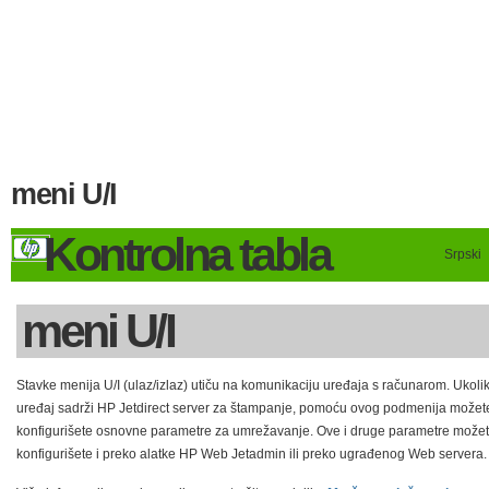
meni U/I
Kontrolna tabla
Srpski
meni U/I
Stavke menija U/I (ulaz/izlaz) utiču na komunikaciju uređaja s računarom. Ukoli
uređaj sadrži HP Jetdirect server za štampanje, pomoću ovog podmenija možet
konfigurišete osnovne parametre za umrežavanje. Ove i druge parametre može
konfigurišete i preko alatke HP Web Jetadmin ili preko ugrađenog Web servera.