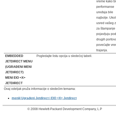
vreme kako bi
performanse
uređaja bile
najbolje. Ukol
usred vašeg 
za štampanje
pojavljuju po
drugih portov
povećajte vr
trajanja.
EMBEDDED
Pogledajte listu opcija u sledećoj tabeli.
JETDIRECT MENU
(UGRAĐENI MENI
JETDIRECT)
MENI EIO <X>
JETDIRECT
Ovaj odeljak pruža informacije o sledećim temama:
meniji Ugrađeni Jetdirect i EIO <X> Jetdirect
© 2008 Hewlett-Packard Development Company, L.P