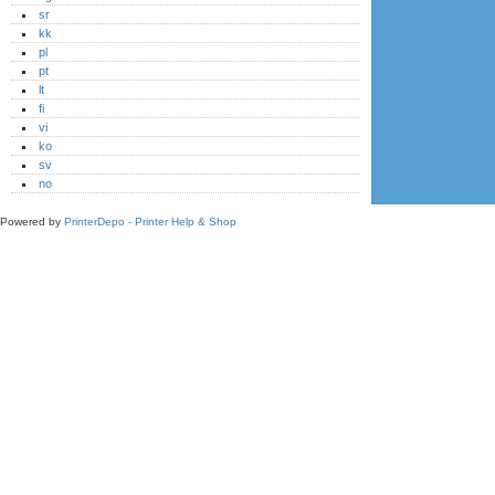
sr
kk
pl
pt
lt
fi
vi
ko
sv
no
Powered by
PrinterDepo - Printer Help & Shop