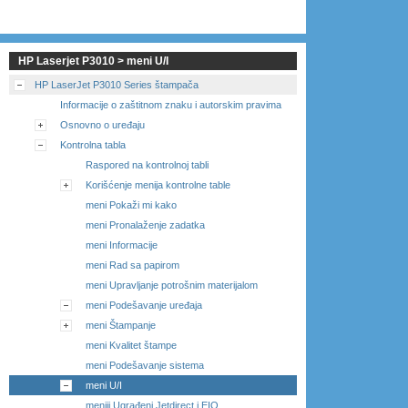
HP Laserjet P3010 > meni U/I
HP LaserJet P3010 Series štampača
Informacije o zaštitnom znaku i autorskim pravima
Osnovno o uređaju
Kontrolna tabla
Raspored na kontrolnoj tabli
Korišćenje menija kontrolne table
meni Pokaži mi kako
meni Pronalaženje zadatka
meni Informacije
meni Rad sa papirom
meni Upravljanje potrošnim materijalom
meni Podešavanje uređaja
meni Štampanje
meni Kvalitet štampe
meni Podešavanje sistema
meni U/I
meniji Ugrađeni Jetdirect i EIO