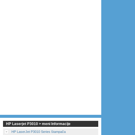
HP Laserjet P3010 > meni Informacije
HP LaserJet P3010 Series štampača