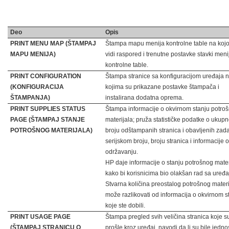
Deo
Opis
PRINT MENU MAP (ŠTAMPAJ
Štampa mapu menija kontrolne table na kojo
MAPU MENIJA)
vidi raspored i trenutne postavke stavki meni
kontrolne table.
PRINT CONFIGURATION
Štampa stranice sa konfiguracijom uređaja 
(KONFIGURACIJA
kojima su prikazane postavke štampača i
ŠTAMPANJA)
instalirana dodatna oprema.
PRINT SUPPLIES STATUS
Štampa informacije o okvirnom stanju potro
PAGE (ŠTAMPAJ STANJE
materijala; pruža statističke podatke o ukup
POTROŠNOG MATERIJALA)
broju odštampanih stranica i obavljenih zad
serijskom broju, broju stranica i informacije o
održavanju.
HP daje informacije o stanju potrošnog mater
kako bi korisnicima bio olakšan rad sa uređ
Stvarna količina preostalog potrošnog materi
može razlikovati od informacija o okvirnom s
koje ste dobili.
PRINT USAGE PAGE
Štampa pregled svih veličina stranica koje s
(ŠTAMPAJ STRANICU O
prošle kroz uređaj, navodi da li su bile jedn