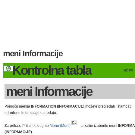
meni Informacije
Kontrolna tabla
Srpski
meni Informacije
Pomoću menija
INFORMATION (INFORMACIJE)
možete pregledati i štampati
određene informacije o uređaju.
Za prikaz:
Pritisnite dugme
Menu (Meni)
, a zatim izaberite meni
INFORMA
(INFORMACIJE)
.