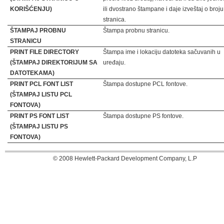
KORIŠĆENJU)
ili dvostrano štampane i daje izveštaj o broju
stranica.
ŠTAMPAJ PROBNU
Štampa probnu stranicu.
STRANICU
PRINT FILE DIRECTORY
Štampa ime i lokaciju datoteka sačuvanih u
(ŠTAMPAJ DIREKTORIJUM SA
uređaju.
DATOTEKAMA)
PRINT PCL FONT LIST
Štampa dostupne PCL fontove.
(ŠTAMPAJ LISTU PCL
FONTOVA)
PRINT PS FONT LIST
Štampa dostupne PS fontove.
(ŠTAMPAJ LISTU PS
FONTOVA)
© 2008 Hewlett-Packard Development Company, L.P