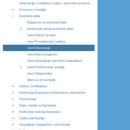
Informacije o zaštitnom znaku i autorskim pravima
Osnovno o uređaju
Kontrolna tabla
Raspored na kontrolnoj tabli
Korišćenje menija kontrolne table
meni Pokaži mi kako
meni Pronalaženje zadatka
meni Informacije
meni Rad sa papirom
meni Upravljanje potrošnim materijalom
meni Podešavanje uređaja
meni Dijagnostika
Meni za servisiranje
Softver za Windows
Korišćenje štampača na Macintosh računarima
Povezivanje
Papir i mediji za štampanje
Korišćenje funkcija štampača
Zadaci štampanja
Upravljanje štampačem i održavanje