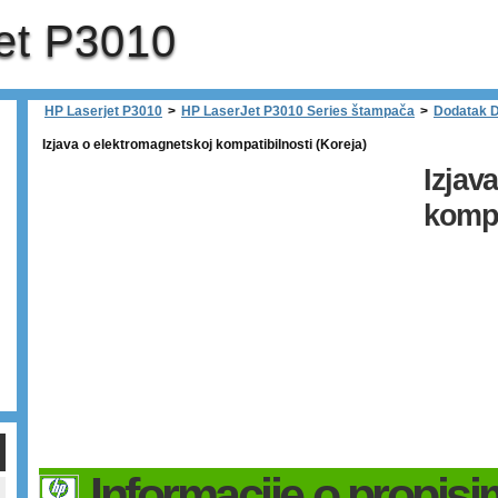
et P3010
HP Laserjet P3010
>
HP LaserJet P3010 Series štampača
>
Dodatak D
Izjava o elektromagnetskoj kompatibilnosti (Koreja)
Izjav
kompa
Informacije o propis