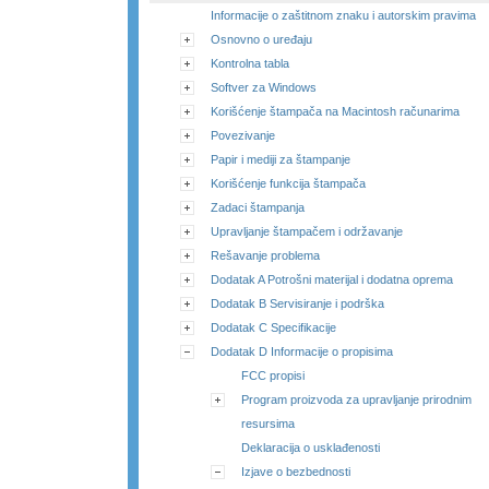
Informacije o zaštitnom znaku i autorskim pravima
Osnovno o uređaju
Kontrolna tabla
Softver za Windows
Korišćenje štampača na Macintosh računarima
Povezivanje
Papir i mediji za štampanje
Korišćenje funkcija štampača
Zadaci štampanja
Upravljanje štampačem i održavanje
Rešavanje problema
Dodatak A Potrošni materijal i dodatna oprema
Dodatak B Servisiranje i podrška
Dodatak C Specifikacije
Dodatak D Informacije o propisima
FCC propisi
Program proizvoda za upravljanje prirodnim
resursima
Deklaracija o usklađenosti
Izjave o bezbednosti