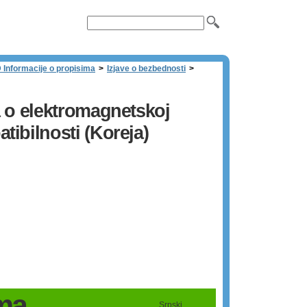
 Informacije o propisima
>
Izjave o bezbednosti
>
a o elektromagnetskoj
tibilnosti (Koreja)
ima
Srpski