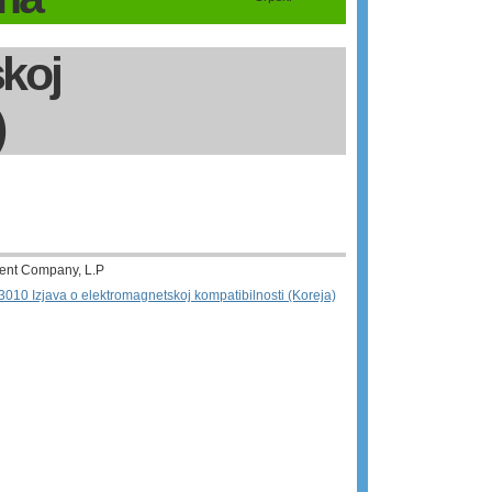
skoj
)
ent Company, L.P
3010 Izjava o elektromagnetskoj kompatibilnosti (Koreja)