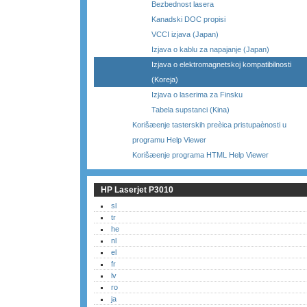
Bezbednost lasera
Kanadski DOC propisi
VCCI izjava (Japan)
Izjava o kablu za napajanje (Japan)
Izjava o elektromagnetskoj kompatibilnosti
(Koreja)
Izjava o laserima za Finsku
Tabela supstanci (Kina)
Korišæenje tasterskih preèica pristupaènosti u
programu Help Viewer
Korišæenje programa HTML Help Viewer
HP Laserjet P3010
sl
tr
he
nl
el
fr
lv
ro
ja