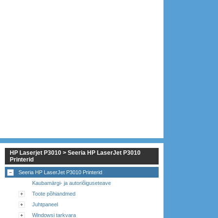
HP Laserjet P3010 > Seeria HP LaserJet P3010
Printerid
Seeria HP LaserJet P3010 Printerid
Kaubamärgi- ja autoriõiguseteave
Toote põhiandmed
Juhtpaneel
Windowsi tarkvara