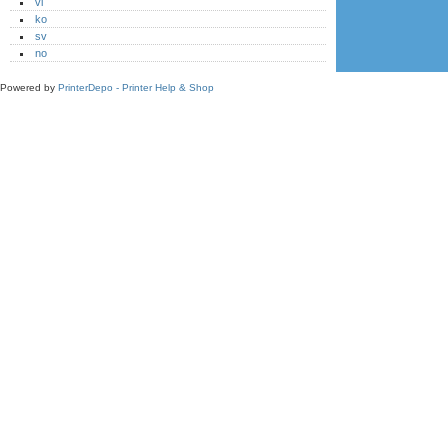
vi
ko
sv
no
Powered by
PrinterDepo - Printer Help & Shop