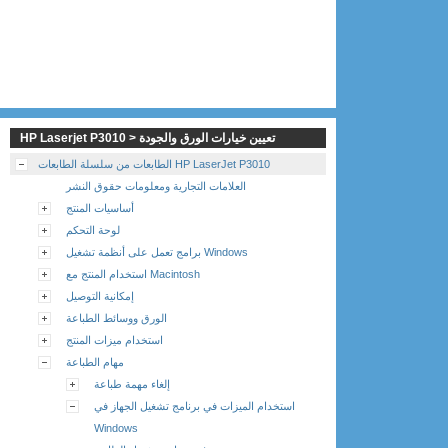
HP Laserjet P3010 > تعيين خيارات الورق والجودة
الطابعات من سلسلة الطابعات HP LaserJet P3010
العلامات التجارية ومعلومات حقوق النشر
أساسيات المنتج
لوحة التحكم
برامج تعمل على أنظمة تشغيل Windows
استخدام المنتج مع Macintosh
إمكانية التوصيل
الورق ووسائط الطباعة
استخدام ميزات المنتج
مهام الطباعة
إلغاء مهمة طباعة
استخدام الميزات في برنامج تشغيل الجهاز في
Windows