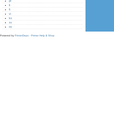
pt
lt
fi
vi
ko
sv
no
Powered by
PrinterDepo - Printer Help & Shop