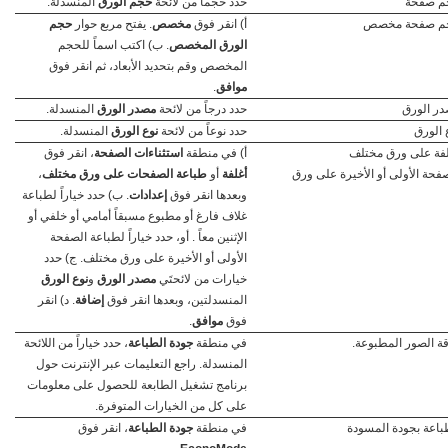
م صفحة
حدد حجماً من لائحة
حجم الورق
المنسدلة.
جم صفحة مخصص
أ) انقر فوق
مخصص
. يفتح مربع حوار
حجم
الورق المخصص
. ب) اكتب اسماً للحجم
المخصص وقم بتحديد الأبعاد، ثم انقر فوق
موافق
.
در الورق
حدد درجاً من لائحة
مصدر الورق
المنسدلة.
 الورق
حدد نوعاً من لائحة
نوع الورق
المنسدلة.
لفة على ورق مختلف
أ) في منطقة
استثناءات الصفحة
، انقر فوق
فحة الأولى أو الأخيرة على ورق
أغلفة
أو
طباعة الصفحات على ورق مختلف
،
وبعدها انقر فوق
إعدادات
. ب) حدد خياراً لطباعة
غلاف فارغ أو مطبوع مسبقاً أمامي أو خلفي أو
الإثنين معاً . أو، حدد خياراً لطباعة الصفحة
الأولى أو الأخيرة على ورق مختلف. ج) حدد
خيارات من لائحتَي
مصدر الورق
و
نوع الورق
المنسدلتين، وبعدها انقر فوق
إضافة
. د) انقر
فوق
موافق
.
ة الصور المطبوعة.
في منطقة
جودة الطباعة
، حدد خياراً من اللائحة
المنسدلة. راجع التعليمات عبر الإنترنت حول
برنامج تشغيل الطابعة للحصول على معلومات
على كل من الخيارات المتوفرة.
طباعة بجودة المسودة
في منطقة
جودة الطباعة
، انقر فوق