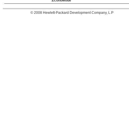
.
EconoMode
‪© 2008 Hewlett-Packard Development Company, L.P‬