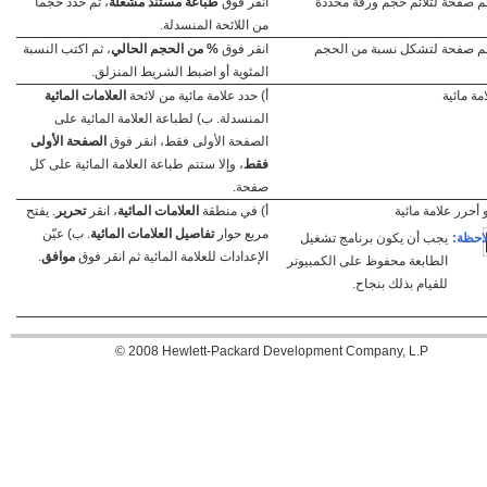
م صفحة لتلائم حجم ورقة محددة
انقر فوق
طباعة مستند مشغلة
، ثم حدد حجماً
من اللائحة المنسدلة.
م صفحة لتشكل نسبة من الحجم
انقر فوق
% من الحجم الحالي
، ثم اكتب النسبة
المئوية أو اضبط الشريط المنزلق.
مة مائية
أ) حدد علامة مائية من لائحة
العلامات المائية
المنسدلة. ب) لطباعة العلامة المائية على
الصفحة الأولى فقط، انقر فوق
الصفحة الأولى
فقط
، وإلا ستتم طباعة العلامة المائية على كل
صفحة.
أحرر علامة مائية
أ) في منطقة
العلامات المائية
، انقر
تحرير
. يفتح
مربع حوار
تفاصيل العلامات المائية
. ب) عيّن
احظة:
يجب أن يكون برنامج تشغيل
الإعدادات للعلامة المائية ثم انقر فوق
موافق
.
الطابعة محفوظ على الكمبيوتر
للقيام بذلك بنجاح.
‪© 2008 Hewlett-Packard Development Company, L.P‬