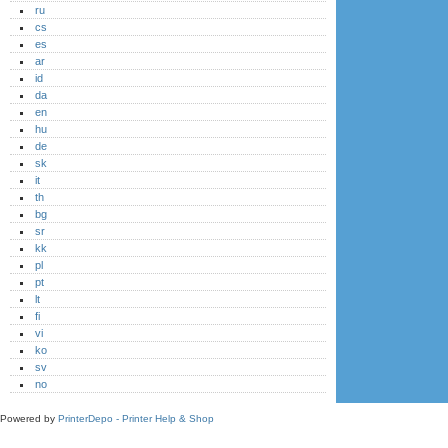
ru
cs
es
ar
id
da
en
hu
de
sk
it
th
bg
sr
kk
pl
pt
lt
fi
vi
ko
sv
no
Powered by
PrinterDepo - Printer Help & Shop