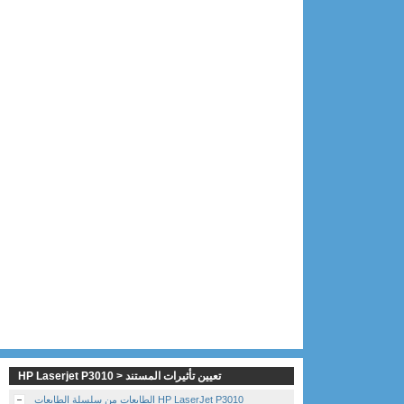
HP Laserjet P3010 > تعيين تأثيرات المستند
الطابعات من سلسلة الطابعات HP LaserJet P3010