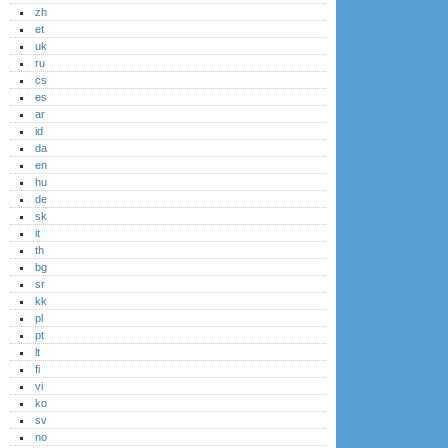
zh
et
uk
ru
cs
es
ar
id
da
en
hu
de
sk
it
th
bg
sr
kk
pl
pt
lt
fi
vi
ko
sv
no