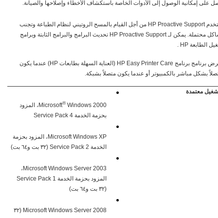
ل على إمكانية الوصول إلى الأدوات الخاصة باستكشاف الأخطاء وإصلاحها والصيانة.
استخدم HP Proactive Support من أجل القيام بالمسح الروتيني لنظام الطباعة وتجنب
مشاكل محتملة. يمكن لـ HP Proactive Support تحديث البرامج والبرامج الثابتة وبرامج
ل الطابعة HP .
يمكنك عرض برنامج برنامج HP Easy Printer Care (العناية السهلة بطابعات HP) عندما يكون
صلاً بشكل مباشر بالكمبيوتر أو عندما يكون متصلاً بشبكة.
شغيل معتمدة
●
®
Microsoft
Windows 2000، المزود
بحزمة الخدمة Service Pack 4
●
Microsoft Windows XP، المزود بحزمة
الخدمة Service Pack 2 (٣٢ بت و٦٤ بت)
●
Microsoft Windows Server 2003،
المزود بحزمة الخدمة Service Pack 1
(٣٢ بت و٦٤ بت)
●