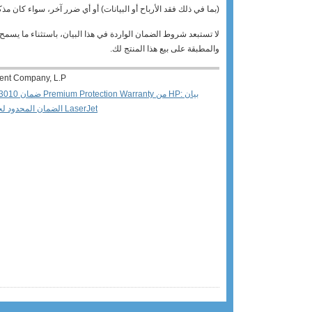
(بما في ذلك فقد الأرباح أو البيانات) أو أي ضرر آخر، سواء كان مذ
لا تستبعد شروط الضمان الواردة في هذا البيان، باستثناء ما يسمح ب
والمطبقة على بيع هذا المنتج لك.
ent Company, L.P‬
HP Laserjet P3010
الضمان المحدود لخرطوشة طباعة LaserJet