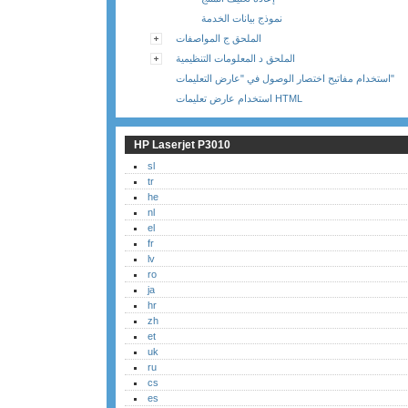
نموذج بيانات الخدمة
الملحق ج المواصفات
الملحق د المعلومات التنظيمية
استخدام مفاتيح اختصار الوصول في "عارض التعليمات"
استخدام عارض تعليمات HTML
HP Laserjet P3010
sl
tr
he
nl
el
fr
lv
ro
ja
hr
zh
et
uk
ru
cs
es