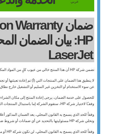
عربي
HP: بيان الضمان ا
LaserJet
تضمن شركة HP أن هذا المنتج خالي من عيوب كلٍ من المواد المكونة له ومن عيوب التصنيع.
لا ينطبق هذا الضمان على المنتجات التي‏ (أ) تم إعادة تعبئتها أو تج
عن سوء الاستخدام أو التخزين غير السليم أو التشغيل خارج نطاق الم
وفقـًا لاختيار شركة HP، ستقوم الشركة إما باستبدال المنتجات التي اتضح أن بها عيوبًا أو إعادة مبلغ الشراء إليك.
وفقاً للحد الذي يسمح به القانون المحلي، يعد الضمان المذكور أ
وتخلي شركة HP مسئوليتها بالتحديد عن أي ضمانات أو شروط ضمنية لقابلية البيع أو جودة مرضية أو الملاءمة لغرض معين.
وفقاً ل