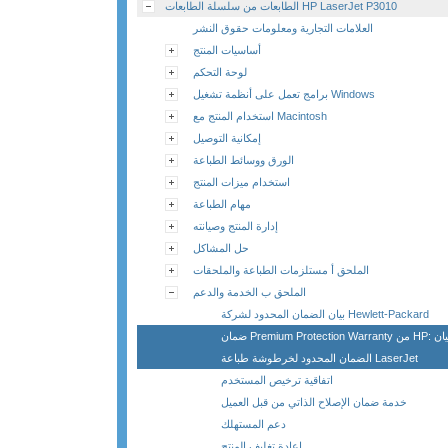
الطابعات من سلسلة الطابعات HP LaserJet P3010
العلامات التجارية ومعلومات حقوق النشر
أساسيات المنتج
لوحة التحكم
برامج تعمل على أنظمة تشغيل Windows
استخدام المنتج مع Macintosh
إمكانية التوصيل
الورق ووسائط الطباعة
استخدام ميزات المنتج
مهام الطباعة
إدارة المنتج وصيانته
حل المشاكل
الملحق أ مستلزمات الطباعة والملحقات
الملحق ب الخدمة والدعم
بيان الضمان المحدود لشركة Hewlett-Packard
ضمان Premium Protection Warranty من HP: بيان
الضمان المحدود لخرطوشة طباعة LaserJet
اتفاقية ترخيص المستخدم
خدمة ضمان الإصلاح الذاتي من قبل العميل
دعم المستهلك
إعادة تغليف المنتج