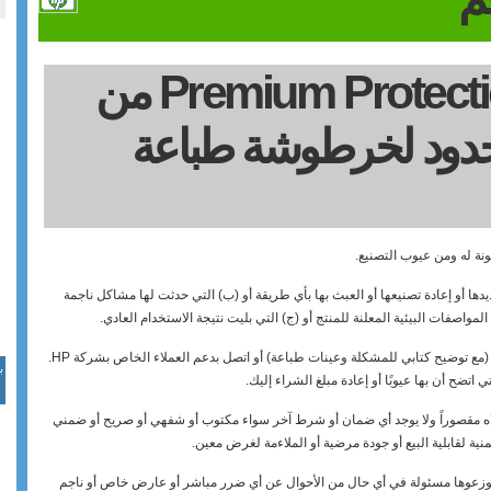
ضمان Premium Protection Warranty من
لمحدود لخرطوشة طباعة
ديدها أو إعادة تصنيعها أو العبث بها بأي طريقة أو‏ (ب) التي حدثت لها مشاكل ناجمة
واصفات البيئية المعلنة للمنتج أو‏ (ج) التي بليت نتيجة الاستخدام العادي.
للحصول على خدمة الضمان، يرجى إعادة المنتج إلى مكان الشراء‏ (مع توضيح كتابي للمشكلة وعينات طباعة) أو اتصل بدعم العملاء الخاص بشركة HP.
علاه مقصوراً ولا يوجد أي ضمان أو شرط آخر سواء مكتوب أو شفهي أو صريح أو ضمني
لحد الذي يسمح به القانون المحلي، لن تكون شركة HP أو موزعوها مسئولة في أي حال من الأحوال عن أي ضرر مباشر أو عارض خاص أو ناجم‏