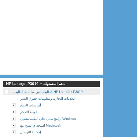
HP Laserjet P3010 > دعم المستهلك
الطابعات من سلسلة الطابعات HP LaserJet P3010
العلامات التجارية ومعلومات حقوق النشر
أساسيات المنتج
لوحة التحكم
برامج تعمل على أنظمة تشغيل Windows
استخدام المنتج مع Macintosh
إمكانية التوصيل