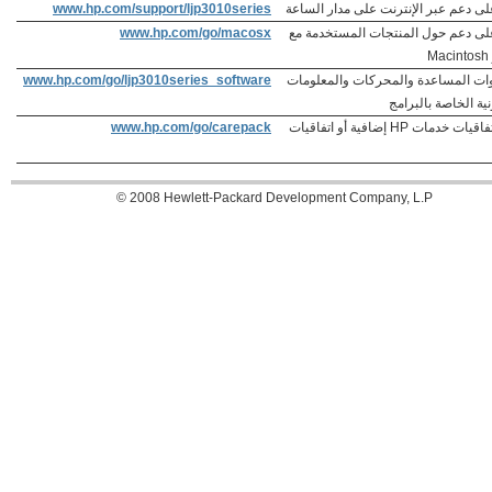
ى دعم عبر الإنترنت على مدار الساعة
www.hp.com/support/ljp3010series
ى دعم حول المنتجات المستخدمة مع
www.hp.com/go/macosx
M
وات المساعدة والمحركات والمعلومات
www.hp.com/go/ljp3010series_software
نية الخاصة بالبرامج
اطلب اتفاقيات خدمات HP إضافية أو اتفاقيات
www.hp.com/go/carepack
‪© 2008 Hewlett-Packard Development Company, L.P‬