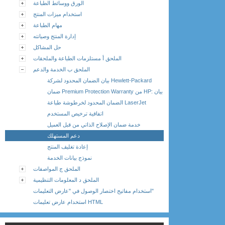
الورق ووسائط الطباعة
استخدام ميزات المنتج
مهام الطباعة
إدارة المنتج وصيانته
حل المشاكل
الملحق أ مستلزمات الطباعة والملحقات
الملحق ب الخدمة والدعم
بيان الضمان المحدود لشركة Hewlett-Packard
ضمان Premium Protection Warranty من HP: بيان
الضمان المحدود لخرطوشة طباعة LaserJet
اتفاقية ترخيص المستخدم
خدمة ضمان الإصلاح الذاتي من قبل العميل
دعم المستهلك
إعادة تغليف المنتج
نموذج بيانات الخدمة
الملحق ج المواصفات
الملحق د المعلومات التنظيمية
استخدام مفاتيح اختصار الوصول في "عارض التعليمات"
استخدام عارض تعليمات HTML